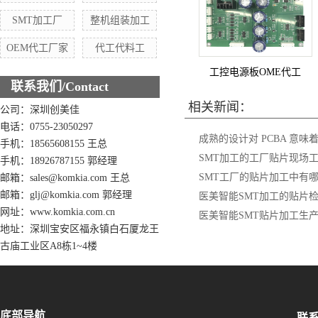
SMT加工厂
整机组装加工
OEM代工厂家
代工代料工
工控电源板OME代工
联系我们/Contact
相关新闻：
公司：深圳创美佳
电话：0755-23050297
成熟的设计对 PCBA 意味
手机：18565608155 王总
SMT加工的工厂贴片现场
手机：18926787155 郭经理
SMT工厂的贴片加工中有
邮箱：sales@komkia.com 王总
邮箱：glj@komkia.com 郭经理
医美智能SMT加工的贴片
网址：www.komkia.com.cn
医美智能SMT贴片加工生
地址：深圳宝安区福永镇白石厦龙王
古庙工业区A8栋1~4楼
底部导航
联